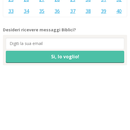
33
34
35
36
37
38
39
40
Desideri ricevere messaggi Biblici?