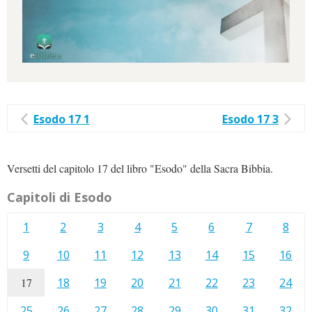
Esodo 17 1
Esodo 17 3
Versetti del capitolo 17 del libro "Esodo" della Sacra Bibbia.
Capitoli di Esodo
1
2
3
4
5
6
7
8
9
10
11
12
13
14
15
16
17
18
19
20
21
22
23
24
25
26
27
28
29
30
31
32