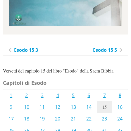
Esodo 15 3
Esodo 15 5
Versetti del capitolo 15 del libro "Esodo" della Sacra Bibbia.
Capitoli di Esodo
1
2
3
4
5
6
7
8
9
10
11
12
13
14
15
16
17
18
19
20
21
22
23
24
25
26
27
28
29
30
31
32