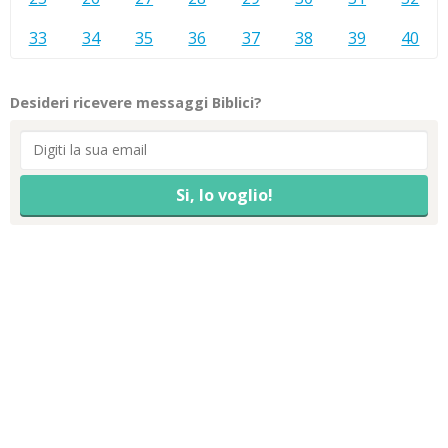
33
34
35
36
37
38
39
40
Desideri ricevere messaggi Biblici?