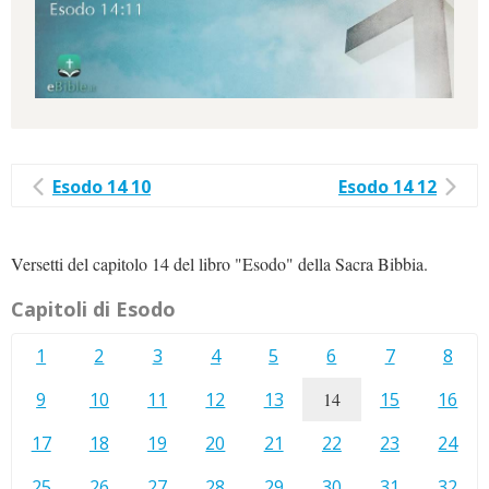
Esodo 14 10
Esodo 14 12
Versetti del capitolo 14 del libro "Esodo" della Sacra Bibbia.
Capitoli di Esodo
1
2
3
4
5
6
7
8
9
10
11
12
13
14
15
16
17
18
19
20
21
22
23
24
25
26
27
28
29
30
31
32