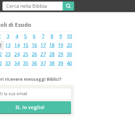
oli di Esodo
2
3
4
5
6
7
8
9
10
2
13
14
15
16
17
18
19
20
2
23
24
25
26
27
28
29
30
2
33
34
35
36
37
38
39
40
ri ricevere messaggi Biblici?