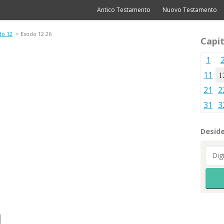
Antico Testamento
Nuovo Testamento
do 12
> Esodo 12 26
Capit
1
11
1
21
2
31
3
Deside