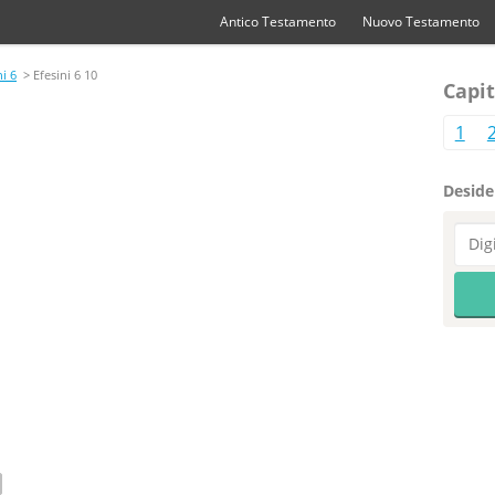
Antico Testamento
Nuovo Testamento
ni 6
> Efesini 6 10
Capit
1
Desider