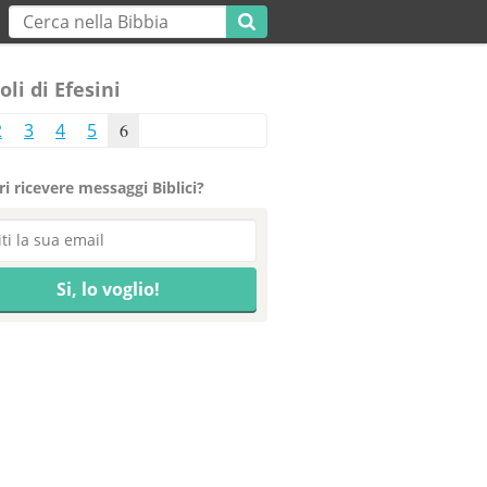
oli di Efesini
2
3
4
5
6
i ricevere messaggi Biblici?