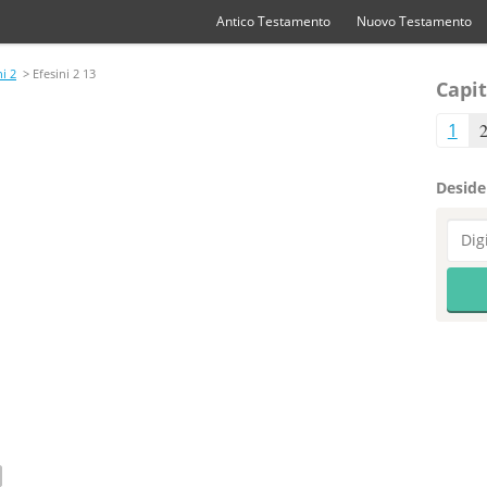
Antico Testamento
Nuovo Testamento
ni 2
> Efesini 2 13
Capit
1
Desider