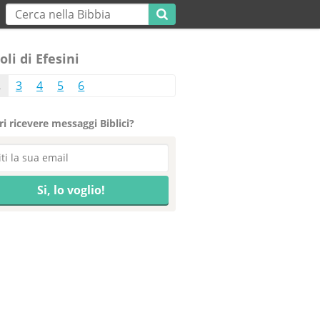
oli di Efesini
2
3
4
5
6
i ricevere messaggi Biblici?