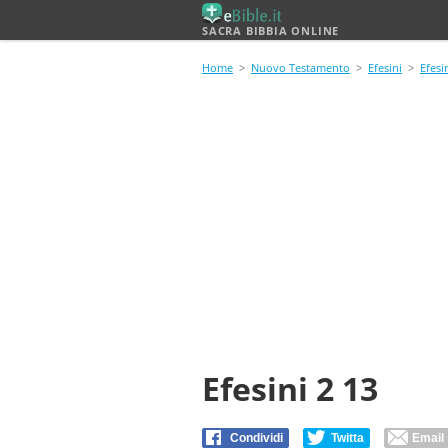
SACRA BIBBIA ONLINE
Home
>
Nuovo Testamento
>
Efesini
>
Efesi
Efesini 2 13
Condividi
Twitta
Email