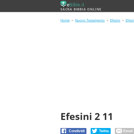
SACRA BIBBIA ONLINE
Home
>
Nuovo Testamento
>
Efesini
>
Efesi
Efesini 2 11
Condividi
Twitta
Email