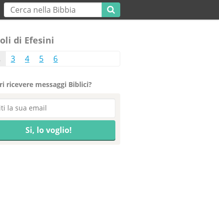
oli di Efesini
2
3
4
5
6
i ricevere messaggi Biblici?