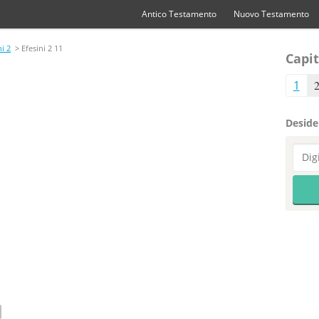
Antico Testamento
Nuovo Testamento
ni 2
> Efesini 2 11
Capit
1
Desider