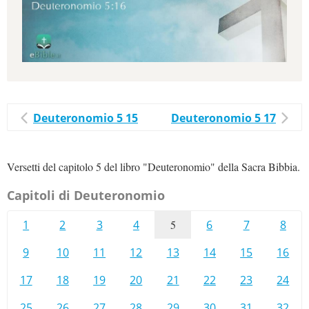
Deuteronomio 5 15
Deuteronomio 5 17
Versetti del capitolo 5 del libro "Deuteronomio" della Sacra Bibbia.
Capitoli di Deuteronomio
1
2
3
4
5
6
7
8
9
10
11
12
13
14
15
16
17
18
19
20
21
22
23
24
25
26
27
28
29
30
31
32