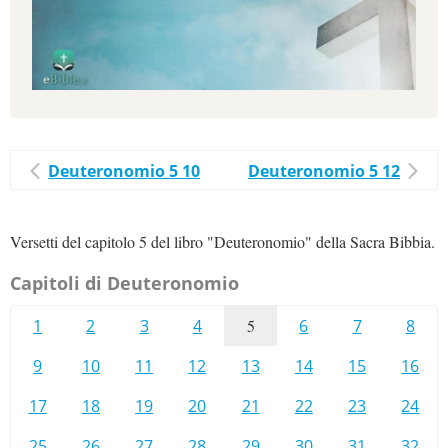
Deuteronomio 5 10
Deuteronomio 5 12
Versetti del capitolo 5 del libro "Deuteronomio" della Sacra Bibbia.
Capitoli di Deuteronomio
1
2
3
4
5
6
7
8
9
10
11
12
13
14
15
16
17
18
19
20
21
22
23
24
25
26
27
28
29
30
31
32