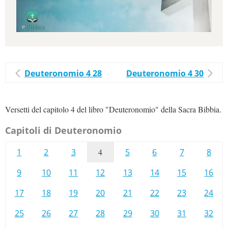
Deuteronomio 4 28
Deuteronomio 4 30
Versetti del capitolo 4 del libro "Deuteronomio" della Sacra Bibbia.
Capitoli di Deuteronomio
1
2
3
4
5
6
7
8
9
10
11
12
13
14
15
16
17
18
19
20
21
22
23
24
25
26
27
28
29
30
31
32