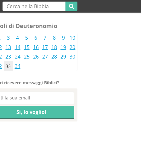
toli di Deuteronomio
2
3
4
5
6
7
8
9
10
2
13
14
15
16
17
18
19
20
2
23
24
25
26
27
28
29
30
2
33
34
i ricevere messaggi Biblici?