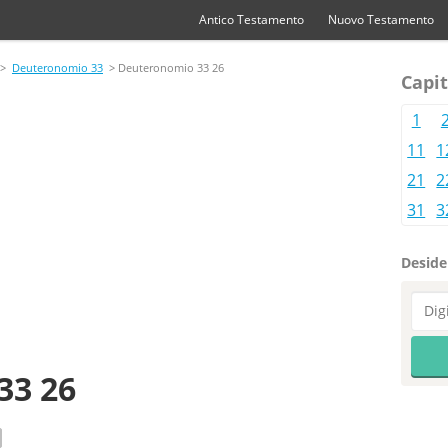
Antico Testamento
Nuovo Testamento
>
Deuteronomio 33
> Deuteronomio 33 26
Capi
1
11
1
21
2
31
3
Desider
33 26