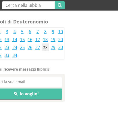
toli di Deuteronomio
2
3
4
5
6
7
8
9
10
2
13
14
15
16
17
18
19
20
2
23
24
25
26
27
28
29
30
2
33
34
i ricevere messaggi Biblici?