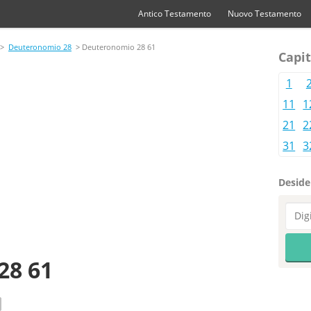
Antico Testamento
Nuovo Testamento
>
Deuteronomio 28
> Deuteronomio 28 61
Capi
1
11
1
21
2
31
3
Desider
28 61