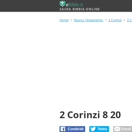
SACRA BIBBIA ONLINE
Home
>
Nuovo Testamento
>
2 Corinzi
>
2 C
2 Corinzi 8 20
Condividi
Twitta
Email