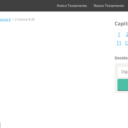
Antico Testamento
Nuovo Testamento
orinzi 8
> 2 Corinzi 8 20
Capit
1
11
1
Desider