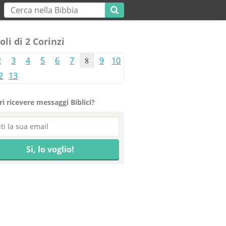
oli di 2 Corinzi
2
3
4
5
6
7
8
9
10
2
13
i ricevere messaggi Biblici?