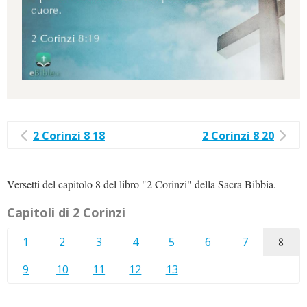
2 Corinzi 8 18
2 Corinzi 8 20
Versetti del capitolo 8 del libro "2 Corinzi" della Sacra Bibbia.
Capitoli di 2 Corinzi
1
2
3
4
5
6
7
8
9
10
11
12
13