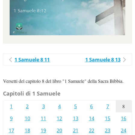
1 Samuele 8 11
1 Samuele 8 13
Versetti del capitolo 8 del libro "1 Samuele" della Sacra Bibbia.
Capitoli di 1 Samuele
1
2
3
4
5
6
7
8
9
10
11
12
13
14
15
16
17
18
19
20
21
22
23
24