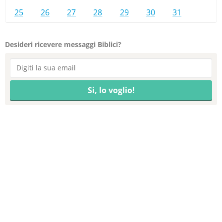
25
26
27
28
29
30
31
Desideri ricevere messaggi Biblici?