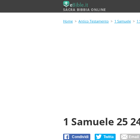
SACRA BIBBIA ONLINE
Home
>
Antico Testamento
>
1 Samuele
>
1
1 Samuele 25 2
Condividi
Twitta
Email