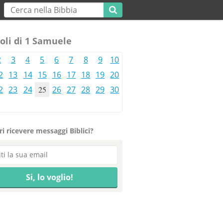
oli di 1 Samuele
2
3
4
5
6
7
8
9
10
2
13
14
15
16
17
18
19
20
2
23
24
25
26
27
28
29
30
i ricevere messaggi Biblici?