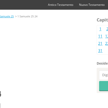
Antico Testamento
Nuovo Testamento
 Samuele 25
> 1 Samuele 25 24
Capit
1
11
1
21
2
31
Desider
4