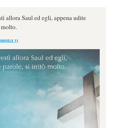
stì allora Saul ed egli, appena udite
ò molto.
AMUELE 11