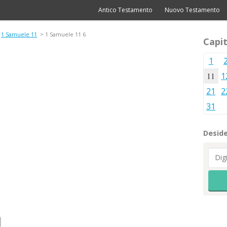
Antico Testamento
Nuovo Testamento
1 Samuele 11
> 1 Samuele 11 6
Capit
1
11
1
21
2
31
Deside