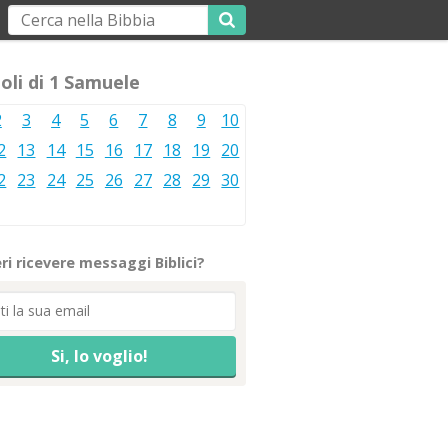
oli di 1 Samuele
2
3
4
5
6
7
8
9
10
2
13
14
15
16
17
18
19
20
2
23
24
25
26
27
28
29
30
ri ricevere messaggi Biblici?