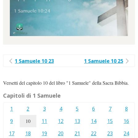
1 Samuele 10 23
1 Samuele 10 25
Versetti del capitolo 10 del libro "1 Samuele" della Sacra Bibbia.
Capitoli di 1 Samuele
1
2
3
4
5
6
7
8
9
10
11
12
13
14
15
16
17
18
19
20
21
22
23
24