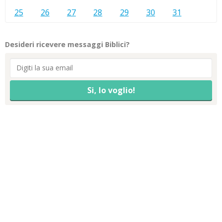
25
26
27
28
29
30
31
Desideri ricevere messaggi Biblici?