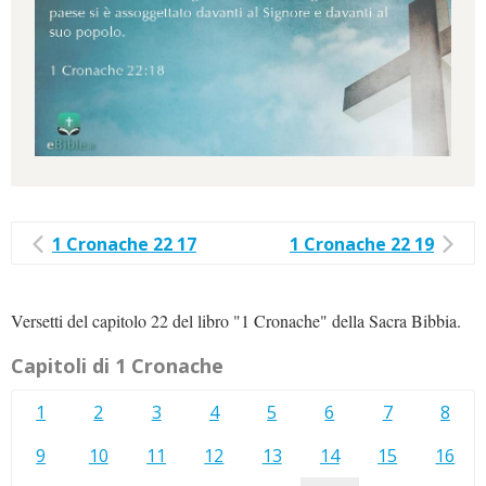
1 Cronache 22 17
1 Cronache 22 19
Versetti del capitolo 22 del libro "1 Cronache" della Sacra Bibbia.
Capitoli di 1 Cronache
1
2
3
4
5
6
7
8
9
10
11
12
13
14
15
16