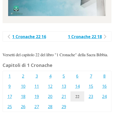
1 Cronache 22 16
1 Cronache 22 18
Versetti del capitolo 22 del libro "1 Cronache" della Sacra Bibbia.
Capitoli di 1 Cronache
1
2
3
4
5
6
7
8
9
10
11
12
13
14
15
16
17
18
19
20
21
22
23
24
25
26
27
28
29