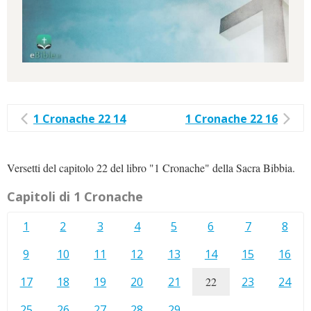
1 Cronache 22 14
1 Cronache 22 16
Versetti del capitolo 22 del libro "1 Cronache" della Sacra Bibbia.
Capitoli di 1 Cronache
1
2
3
4
5
6
7
8
9
10
11
12
13
14
15
16
17
18
19
20
21
22
23
24
25
26
27
28
29