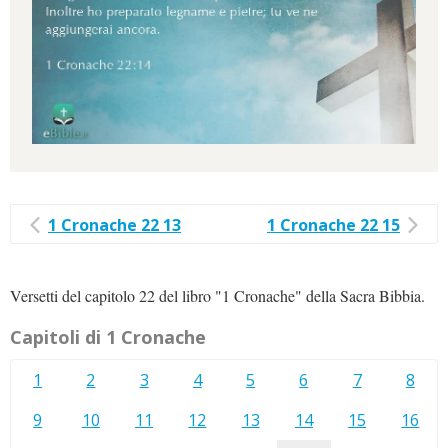
1 Cronache 22 13
1 Cronache 22 15
Versetti del capitolo 22 del libro "1 Cronache" della Sacra Bibbia.
Capitoli di 1 Cronache
1
2
3
4
5
6
7
8
9
10
11
12
13
14
15
16