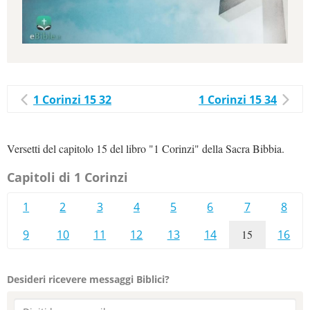
1 Corinzi 15 32
1 Corinzi 15 34
Versetti del capitolo 15 del libro "1 Corinzi" della Sacra Bibbia.
Capitoli di 1 Corinzi
1
2
3
4
5
6
7
8
9
10
11
12
13
14
15
16
Desideri ricevere messaggi Biblici?