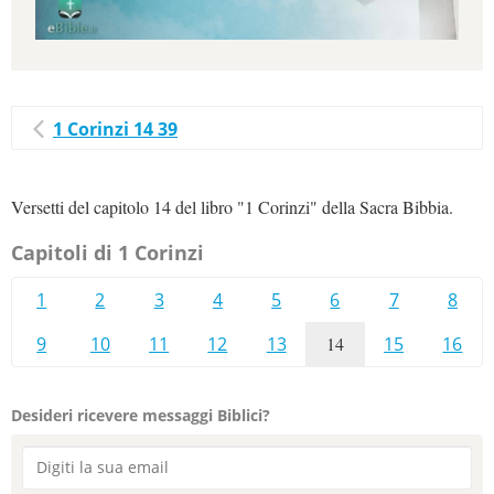
1 Corinzi 14 39
Versetti del capitolo 14 del libro "1 Corinzi" della Sacra Bibbia.
Capitoli di 1 Corinzi
1
2
3
4
5
6
7
8
9
10
11
12
13
14
15
16
Desideri ricevere messaggi Biblici?