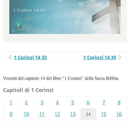
1 Corinzi 14 33
1 Corinzi 14 35
Versetti del capitolo 14 del libro "1 Corinzi" della Sacra Bibbia.
Capitoli di 1 Corinzi
1
2
3
4
5
6
7
8
9
10
11
12
13
14
15
16