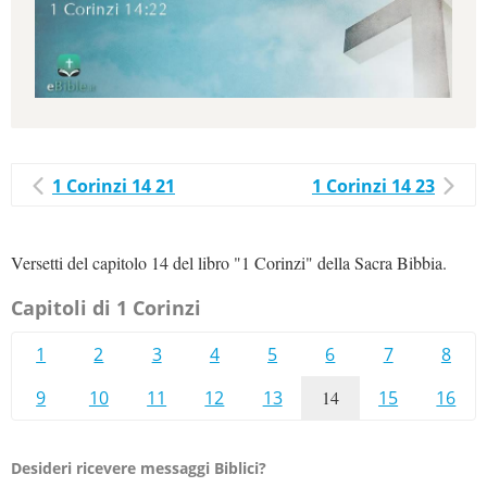
1 Corinzi 14 21
1 Corinzi 14 23
Versetti del capitolo 14 del libro "1 Corinzi" della Sacra Bibbia.
Capitoli di 1 Corinzi
1
2
3
4
5
6
7
8
9
10
11
12
13
14
15
16
Desideri ricevere messaggi Biblici?