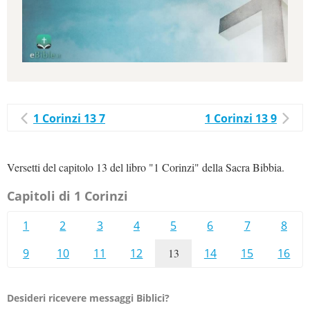
1 Corinzi 13 7
1 Corinzi 13 9
Versetti del capitolo 13 del libro "1 Corinzi" della Sacra Bibbia.
Capitoli di 1 Corinzi
1
2
3
4
5
6
7
8
9
10
11
12
13
14
15
16
Desideri ricevere messaggi Biblici?