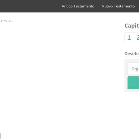
Antico Testamento
Nuovo Testamento
Tito 3 9
Capit
1
Desider