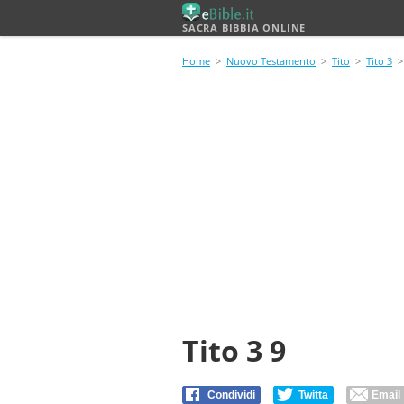
SACRA BIBBIA ONLINE
Home
>
Nuovo Testamento
>
Tito
>
Tito 3
> 
Tito 3 9
Condividi
Twitta
Email