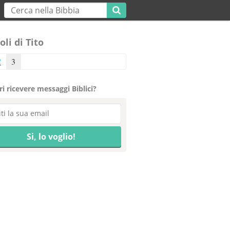
oli di Tito
2
3
i ricevere messaggi Biblici?