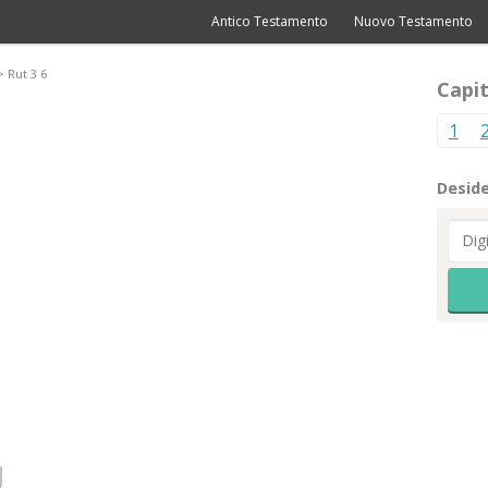
Antico Testamento
Nuovo Testamento
 Rut 3 6
Capit
1
Deside