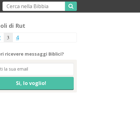
oli di Rut
2
3
4
ri ricevere messaggi Biblici?