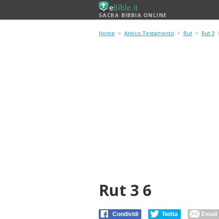
SACRA BIBBIA ONLINE
Home
>
Antico Testamento
>
Rut
>
Rut 3
>
Rut 3 6
Condividi
Twitta
Email