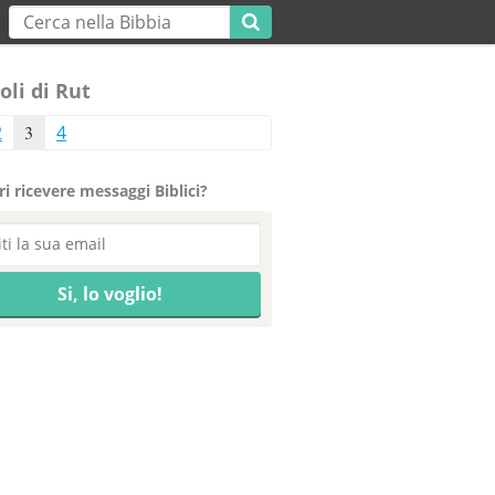
oli di Rut
2
3
4
i ricevere messaggi Biblici?