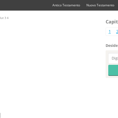
Antico Testamento
Nuovo Testamento
ut 3 4
Capit
1
Desider