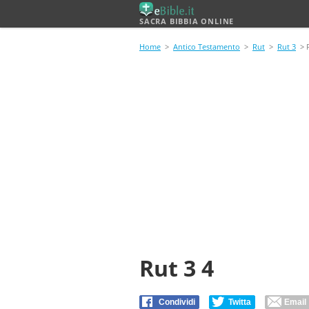
SACRA BIBBIA ONLINE
Home
>
Antico Testamento
>
Rut
>
Rut 3
> R
Rut 3 4
Condividi
Twitta
Email