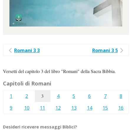
Romani 3 3
Romani 3 5
Versetti del capitolo 3 del libro "Romani" della Sacra Bibbia.
Capitoli di Romani
1
2
3
4
5
6
7
8
9
10
11
12
13
14
15
16
Desideri ricevere messaggi Biblici?