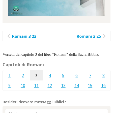
Romani 3 23
Romani 3 25
Versetti del capitolo 3 del libro "Romani" della Sacra Bibbia.
Capitoli di Romani
1
2
3
4
5
6
7
8
9
10
11
12
13
14
15
16
Desideri ricevere messaggi Biblici?