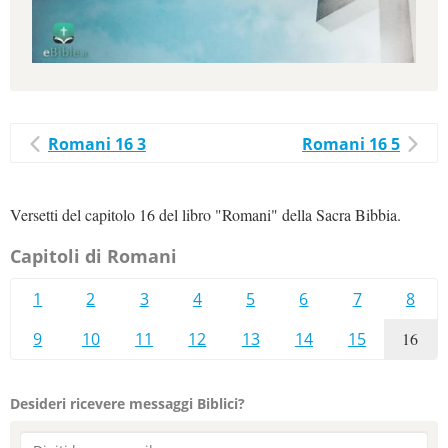
Romani 16 3
Romani 16 5
Versetti del capitolo 16 del libro "Romani" della Sacra Bibbia.
Capitoli di Romani
1
2
3
4
5
6
7
8
9
10
11
12
13
14
15
16
Desideri ricevere messaggi Biblici?