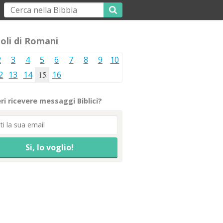
oli di Romani
2
3
4
5
6
7
8
9
10
2
13
14
15
16
ri ricevere messaggi Biblici?