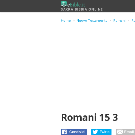
SACRA BIBBIA ONLINE
Home
>
Nuovo Testamento
>
Romani
>
R
Romani 15 3
Condividi
Twitta
Email