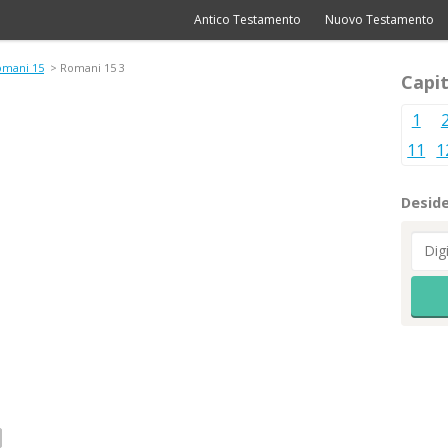
Antico Testamento
Nuovo Testamento
omani 15
> Romani 15 3
Capit
1
11
1
Deside