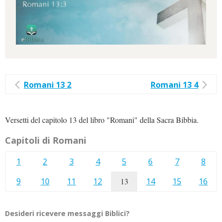
Romani 13 2
Romani 13 4
Versetti del capitolo 13 del libro "Romani" della Sacra Bibbia.
Capitoli di Romani
1
2
3
4
5
6
7
8
9
10
11
12
13
14
15
16
Desideri ricevere messaggi Biblici?