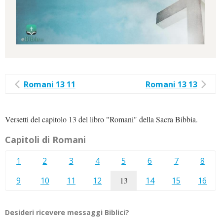
Romani 13 11
Romani 13 13
Versetti del capitolo 13 del libro "Romani" della Sacra Bibbia.
Capitoli di Romani
1
2
3
4
5
6
7
8
9
10
11
12
13
14
15
16
Desideri ricevere messaggi Biblici?