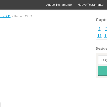
Antico Testamento
Nuovo Testamento
omani 13
> Romani 13 1:2
Capit
1
11
1
Deside