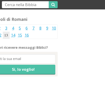
oli di Romani
2
3
4
5
6
7
8
9
10
2
13
14
15
16
ri ricevere messaggi Biblici?