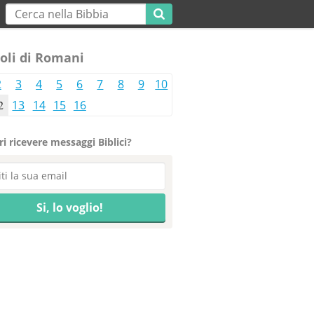
oli di Romani
2
3
4
5
6
7
8
9
10
2
13
14
15
16
i ricevere messaggi Biblici?