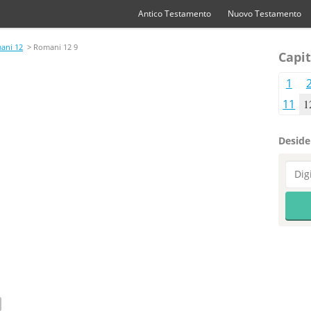
Antico Testamento
Nuovo Testamento
ani 12
> Romani 12 9
Capit
1
11
1
Desider