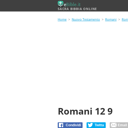
SACRA BIBBIA ONLINE
Home
>
Nuovo Testamento
>
Romani
>
Rom
Romani 12 9
Condividi
Twitta
Email