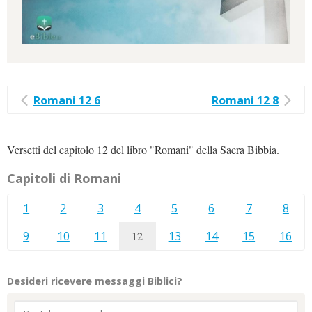
Romani 12 6
Romani 12 8
Versetti del capitolo 12 del libro "Romani" della Sacra Bibbia.
Capitoli di Romani
1
2
3
4
5
6
7
8
9
10
11
12
13
14
15
16
Desideri ricevere messaggi Biblici?