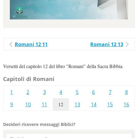
Romani 12 11
Romani 12 13
Versetti del capitolo 12 del libro "Romani" della Sacra Bibbia.
Capitoli di Romani
1
2
3
4
5
6
7
8
9
10
11
12
13
14
15
16
Desideri ricevere messaggi Biblici?