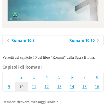
Romani 10 8
Romani 10 10
Versetti del capitolo 10 del libro "Romani" della Sacra Bibbia.
Capitoli di Romani
1
2
3
4
5
6
7
8
9
10
11
12
13
14
15
16
Desideri ricevere messaggi Biblici?