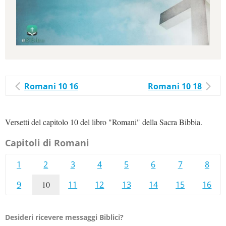
Romani 10 16
Romani 10 18
Versetti del capitolo 10 del libro "Romani" della Sacra Bibbia.
Capitoli di Romani
1
2
3
4
5
6
7
8
9
10
11
12
13
14
15
16
Desideri ricevere messaggi Biblici?