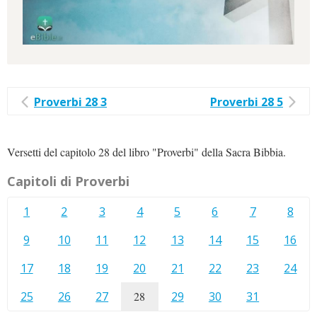
Proverbi 28 3
Proverbi 28 5
Versetti del capitolo 28 del libro "Proverbi" della Sacra Bibbia.
Capitoli di Proverbi
1
2
3
4
5
6
7
8
9
10
11
12
13
14
15
16
17
18
19
20
21
22
23
24
25
26
27
28
29
30
31