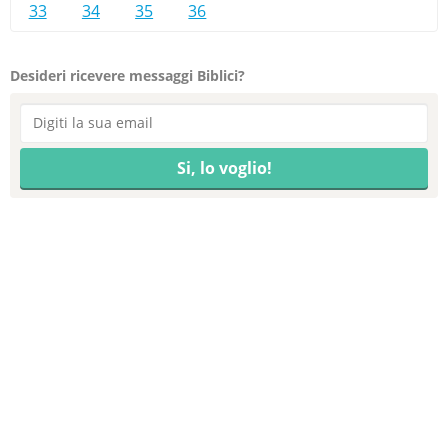
33
34
35
36
Desideri ricevere messaggi Biblici?