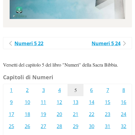
Numeri 5 22
Numeri 5 24
Versetti del capitolo 5 del libro "Numeri" della Sacra Bibbia.
Capitoli di Numeri
1
2
3
4
5
6
7
8
9
10
11
12
13
14
15
16
17
18
19
20
21
22
23
24
25
26
27
28
29
30
31
32