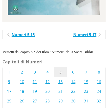
Numeri 5 15
Numeri 5 17
Versetti del capitolo 5 del libro "Numeri" della Sacra Bibbia.
Capitoli di Numeri
1
2
3
4
5
6
7
8
9
10
11
12
13
14
15
16
17
18
19
20
21
22
23
24
25
26
27
28
29
30
31
32