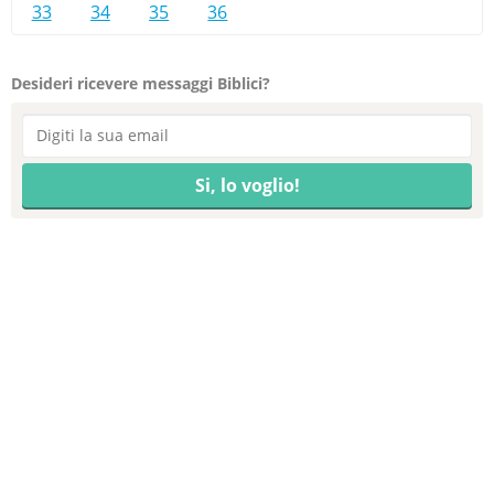
33
34
35
36
Desideri ricevere messaggi Biblici?