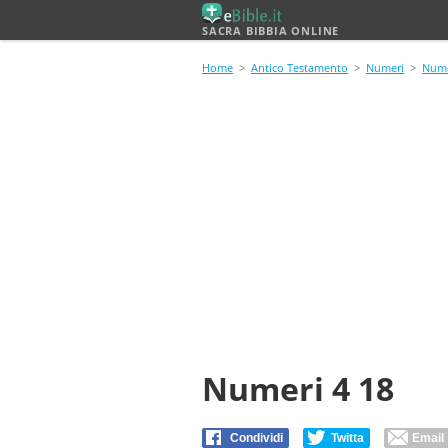
SACRA BIBBIA ONLINE
Home
>
Antico Testamento
>
Numeri
>
Nume
Numeri 4 18
Condividi
Twitta
Email