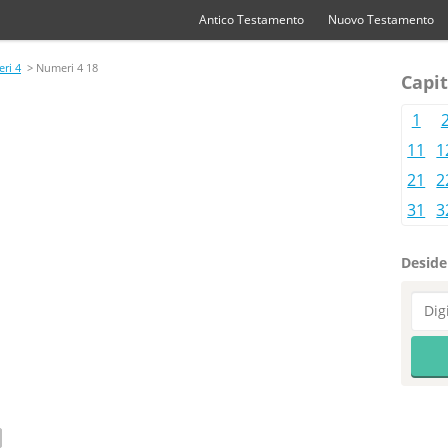
Antico Testamento
Nuovo Testamento
ri 4
> Numeri 4 18
Capit
1
11
1
21
2
31
3
Desider