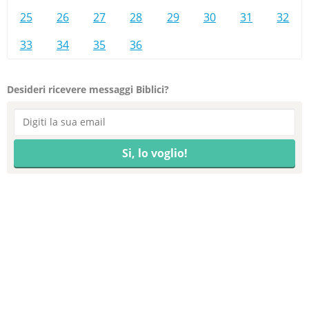
25
26
27
28
29
30
31
32
33
34
35
36
Desideri ricevere messaggi Biblici?