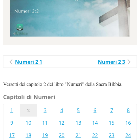
Numeri 2 1
Numeri 2 3
Versetti del capitolo 2 del libro "Numeri" della Sacra Bibbia.
Capitoli di Numeri
1
2
3
4
5
6
7
8
9
10
11
12
13
14
15
16
17
18
19
20
21
22
23
24