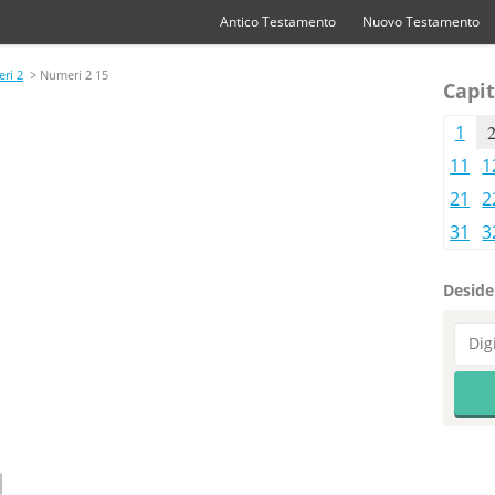
Antico Testamento
Nuovo Testamento
ri 2
> Numeri 2 15
Capit
1
11
1
21
2
31
3
Desider