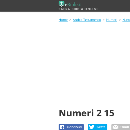
SACRA BIBBIA ONLINE
Home
>
Antico Testamento
>
Numeri
>
Nume
Numeri 2 15
Condividi
Twitta
Email