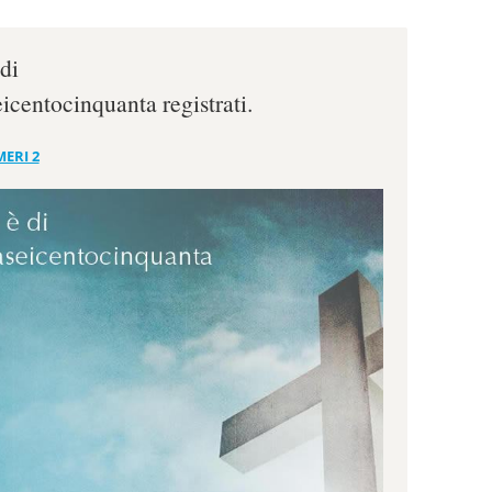
di
centocinquanta registrati.
ERI 2