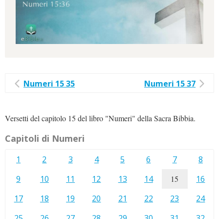
Numeri 15 35
Numeri 15 37
Versetti del capitolo 15 del libro "Numeri" della Sacra Bibbia.
Capitoli di Numeri
1
2
3
4
5
6
7
8
9
10
11
12
13
14
15
16
17
18
19
20
21
22
23
24
25
26
27
28
29
30
31
32